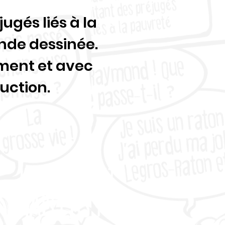
gés liés à la
bande dessinée.
ment et avec
uction.