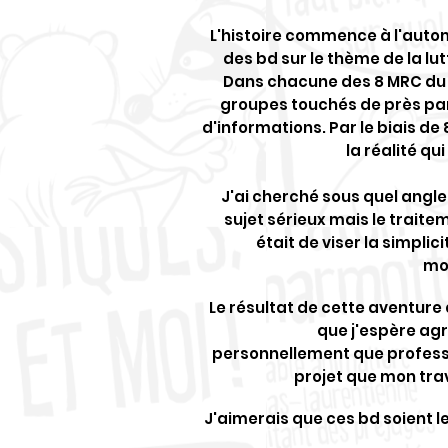
L'histoire commence à l'autom
des bd sur le thème de la lu
Dans chacune des 8 MRC du B
groupes touchés de près par l
d'informations. Par le biais de
la réalité q
J'ai cherché sous quel angle
sujet sérieux mais le traite
était de viser la simplic
mor
Le résultat de cette aventure 
que j'espère agré
personnellement que profess
projet que mon trav
J'aimerais que ces bd soient l