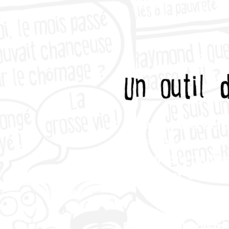
Pour susciter les d
vaisselle comme
o
rejoindre toutes
Assurément, ces ling
qui m
En plus de la distr