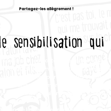
Partagez-les allègrement !
iscussions, les partenaires ont choisi d’ut
util central de sensibilisation. Le linge à
 sortes de
milieu parce que les cuisines, 
es à vaisselle alimentent encore aujour
ijotent
dans les cuisines du Bas Saint-La
ibution de linges à vaisselle et d’affich