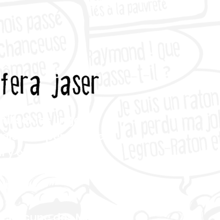
iliser les linges à
 vaisselle permet de
il y en a partout.
d'hui
les discussions
urent.
es, chacune des MRC