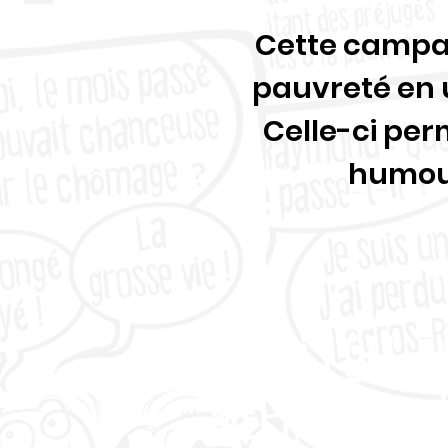
Cette campag
pauvreté
en 
Celle-ci
per
humo