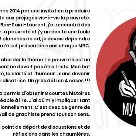
ne 2014 par une invitation à produire
tte aux préjugés vis-à-vis la pauvreté.
as-Saint-Laurent, j'ai rencontré des
a pauvreté et j'y ai récolté une foule
 8 planches de bd, je devais dépeindre
ui m'était présentée dans chaque MRC.
 aborder le thème. La pauvreté est un
ment ne devait pas être triste. Mon but
ité, la clarté et l'humour… sans devenir
alisatrice. Un gros défi en 4 cases !!!
a permis d'obtenir 8 courtes histoires
able à lire. J'ai dû m'y impliquer tant
ionnellement. C'est avec ce genre de
ail de graphiste prend tout son sens.
e point de départ de discussions et de
réflexions dans les chaumières.